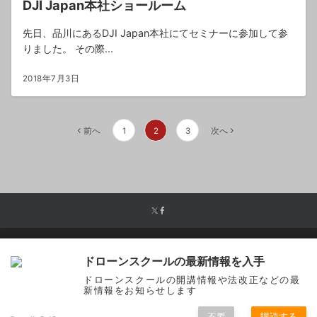
DJI Japan本社ショールーム
先日、品川にあるDJI Japan本社にてセミナーに参加して参
りました。 その際...
2018年7月3日
投
前へ
1
2
3
次へ
稿
の
ペ
ー
ジ
送
り
宮城ドローンスクールについて
国家資格講習
説明会のお
ドローンスクールの最新情報を入手
申込み
お問合わせ
ドローンスクールの開講情報や法改正などの最
新情報をお知らせします
© 宮城ドローンスクール
Powered by
Emanon
不要
購読する