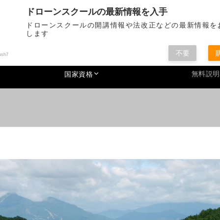
省認定の登録講習機関です。国家資格取得、DJI製品の販売なども行っていま
ドローンスクールの最新情報を入手
ドローンスクールの開講情報や法改正などの最新情報を
02
します
営業時間 
不要
ush7
無料説明
国家資格