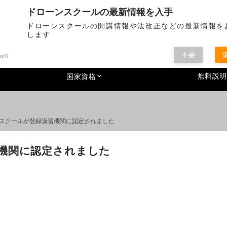
省認定の登録講習機関です。国家資格取得、DJI製品の販売なども行っていま
ドローンスクールの最新情報を入手
ドローンスクールの開講情報や法改正などの最新情報を
02
します
営業時間 
不要
ush7
無料説明
国家資格
スクールが登録講習機関に認定されました
機関に認定されました