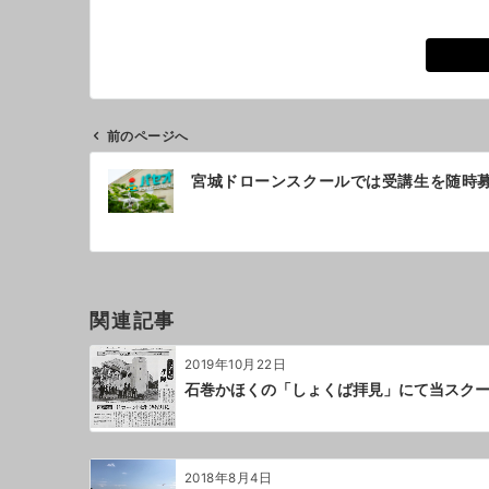
前のページへ
投
宮城ドローンスクールでは受講生を随時
稿
ナ
ビ
ゲ
ー
関連記事
シ
ョ
2019年10月22日
ン
石巻かほくの「しょくば拝見」にて当スク
2018年8月4日